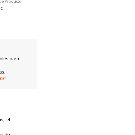
de Producto
ic
bles para
as.
0€!
s, el
ii de