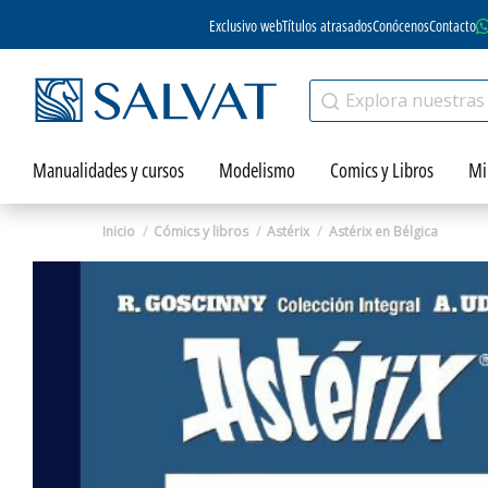
Exclusivo web
Títulos atrasados
Conócenos
Contacto
Manualidades y cursos
Modelismo
Comics y Libros
Mi
Inicio
Cómics y libros
Astérix
Astérix en Bélgica
Zoom