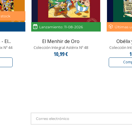
 stock
Lanzamiento: 11-08-2026
Últimas u
 El...
El Menhir de Oro
Obélix
ix Nº 44
Colección Integral Astérix Nº 48
Colección Int
10,99 €
1
Comp