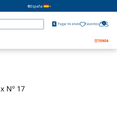
España
0
Pagar mi envío
Favoritos
TIENDA
ix Nº 17