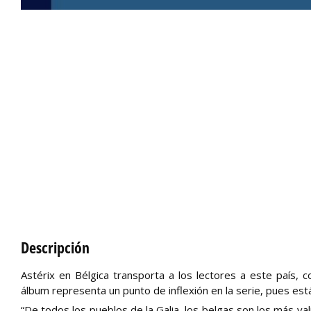
Descripción
Astérix en Bélgica transporta a los lectores a este país, c
álbum representa un punto de inflexión en la serie, pues e
“De todos los pueblos de la Galia, los belgas son los más va