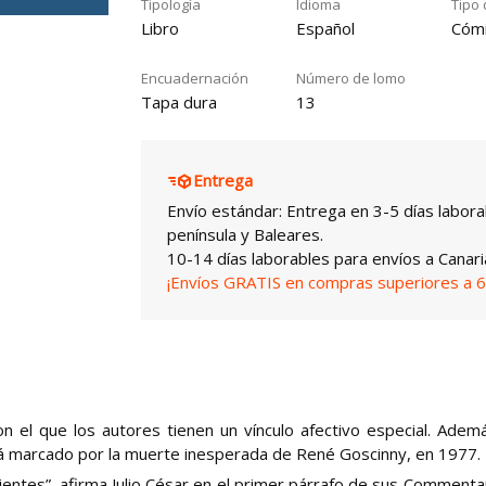
Tipología
Idioma
Tipo 
Libro
Español
Cóm
Encuadernación
Número de lomo
Tapa dura
13
Entrega
Envío estándar: Entrega en 3-5 días labora
península y Baleares.
10-14 días laborables para envíos a Canari
¡Envíos GRATIS en compras superiores a 6
on el que los autores tienen un vínculo afectivo especial. Ademá
stá marcado por la muerte inesperada de René Goscinny, en 1977.
lientes”, afirma Julio César en el primer párrafo de sus Commentar