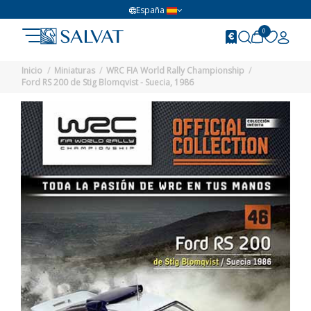
España
0
Inicio
Miniaturas
WRC FIA World Rally Championship
Ford RS 200 de Stig Blomqvist - Suecia, 1986