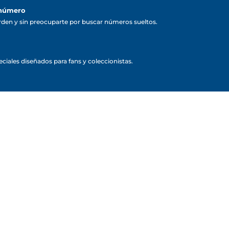
 número
rden y sin preocuparte por buscar números sueltos.
ciales diseñados para fans y coleccionistas.