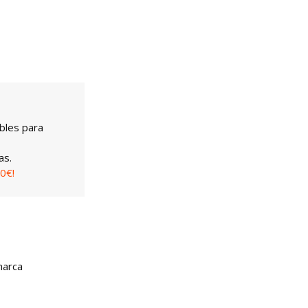
bles para
as.
0€!
marca