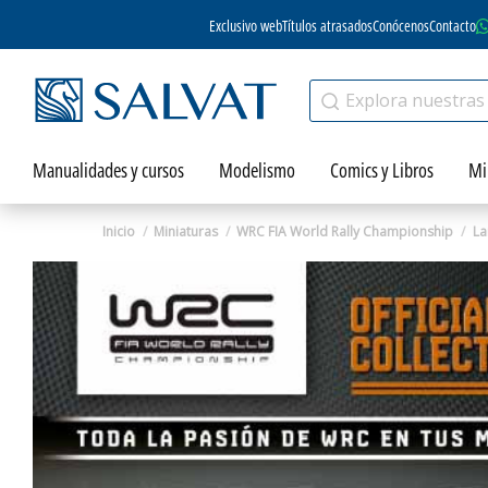
Exclusivo web
Títulos atrasados
Conócenos
Contacto
Manualidades y cursos
Modelismo
Comics y Libros
Mi
Inicio
Miniaturas
WRC FIA World Rally Championship
La
Zoom