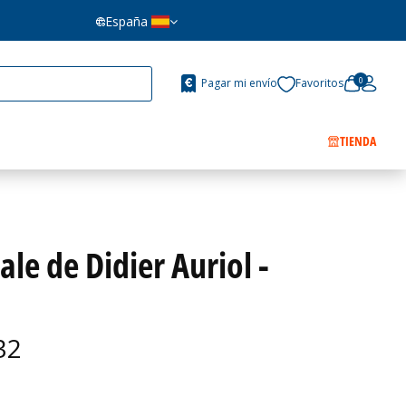
España
0
Pagar mi envío
Favoritos
TIENDA
ale de Didier Auriol -
32