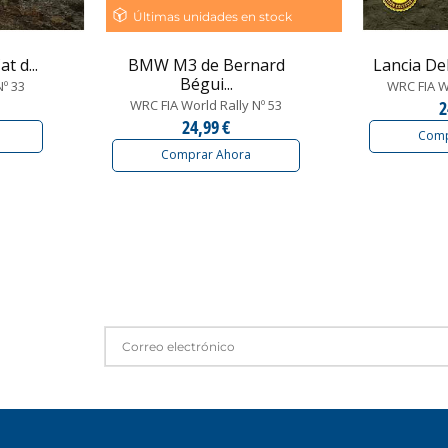
Últimas unidades en stock
t d...
BMW M3 de Bernard
Lancia Del
Bégui...
Nº 33
WRC FIA Wo
WRC FIA World Rally Nº 53
2
24,99 €
Comp
Comprar Ahora