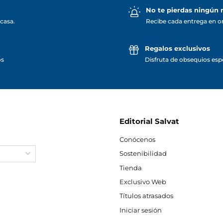
No te pierdas ningún
casa.
Recibe cada entrega en o
Regalos exclusivos
os
Disfruta de obsequios espe
Editorial Salvat
Conócenos
Sostenibilidad
Tienda
Exclusivo Web
Títulos atrasados
Iniciar sesión