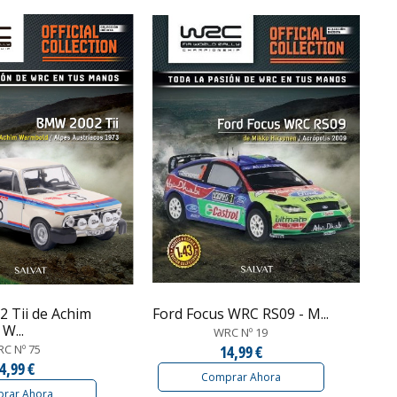
 Tii de Achim
Ford Focus WRC RS09 - M...
W...
WRC Nº 19
C Nº 75
14,99 €
4,99 €
Comprar Ahora
rar Ahora