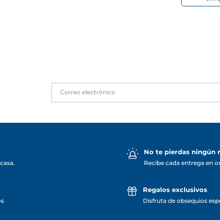
No te pierdas ningún
casa.
Recibe cada entrega en o
Regalos exclusivos
os
Disfruta de obsequios espe