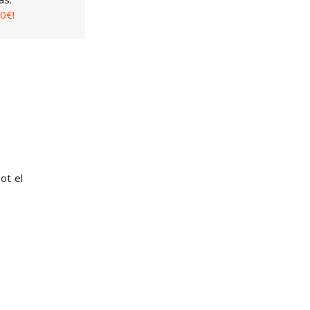
0€!
ot el