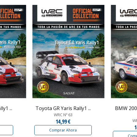
y1 ...
Toyota GR Yaris Rally1 ...
BMW 2002
WRC Nº 63
14,99 €
WR
1
Comprar Ahora
Comp