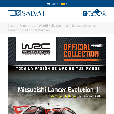
España
0
Inicio
Miniaturas
World Rally Car 1:43
Mitsubishi Lancer
Evolution III / Tommi Mäkinen