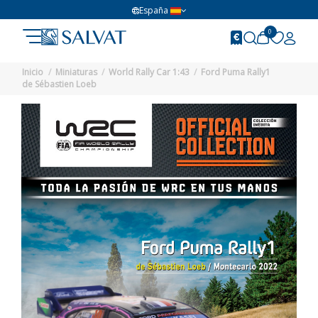
España
0
Inicio
Miniaturas
World Rally Car 1:43
Ford Puma Rally1
de Sébastien Loeb