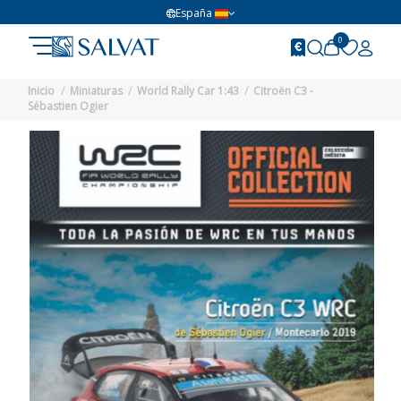
España
0
Inicio
Miniaturas
World Rally Car 1:43
Citroën C3 -
Sébastien Ogier