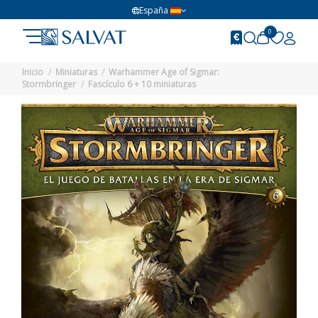
España
0
Inicio
Miniaturas
Warhammer Age of Sigmar:
Stormbringer
Fascículo 6 + 10 miniaturas