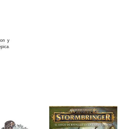
ron y
pica.