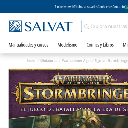
Exclusivo web
Títulos atrasados
Conócenos
Contacto
Manualidades y cursos
Modelismo
Comics y Libros
Mi
Inicio
Miniaturas
Warhammer Age of Sigmar: Stormbringe
Zoom