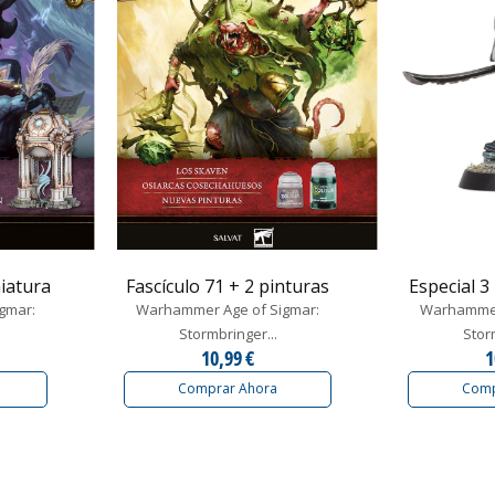
niatura
Fascículo 71 + 2 pinturas
Especial 3
gmar:
Warhammer Age of Sigmar:
Warhammer
Stormbringer...
Stor
10,99 €
1
Comprar Ahora
Comp