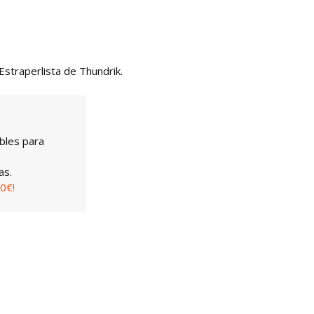
Estraperlista de Thundrik.
bles para
as.
0€!