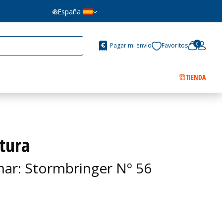
España
0
Pagar mi envío
Favoritos
TIENDA
atura
ar: Stormbringer Nº 56