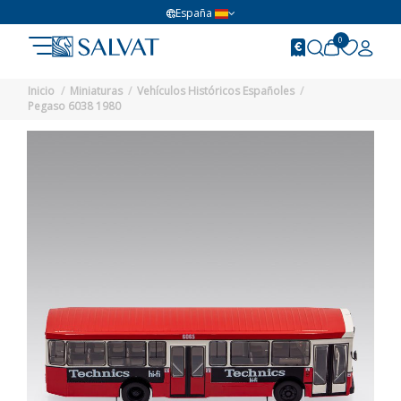
España
0
Inicio
Miniaturas
Vehículos Históricos Españoles
Pegaso 6038 1980