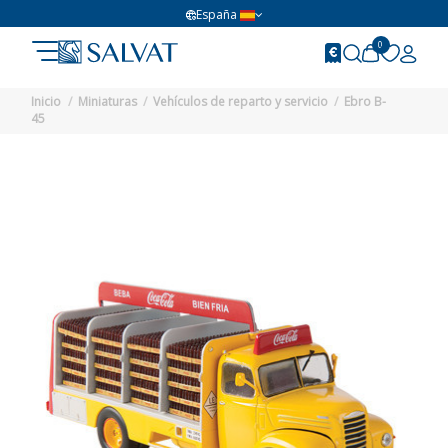
España
0
Inicio
Miniaturas
Vehículos de reparto y servicio
Ebro B-
45