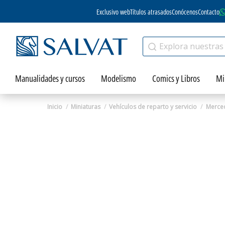
Exclusivo web
Títulos atrasados
Conócenos
Contacto
Manualidades y cursos
Modelismo
Comics y Libros
Mi
Inicio
Miniaturas
Vehículos de reparto y servicio
Merced
Zoom
Zoom