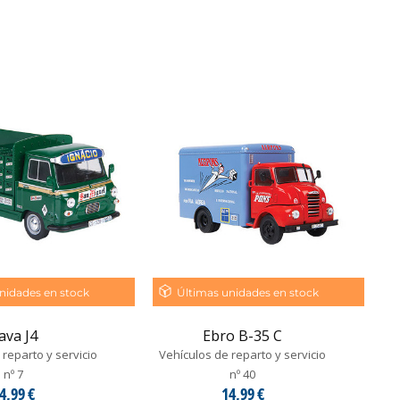
nidades en stock
Últimas unidades en stock
ava J4
Ebro B-35 C
reparto y servicio
Vehículos de reparto y servicio
nº 7
nº 40
4,99 €
14,99 €