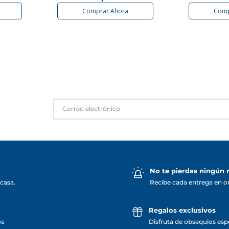
Comprar Ahora
Comp
No te pierdas ningún
casa.
Recibe cada entrega en o
Regalos exclusivos
os
Disfruta de obsequios espe