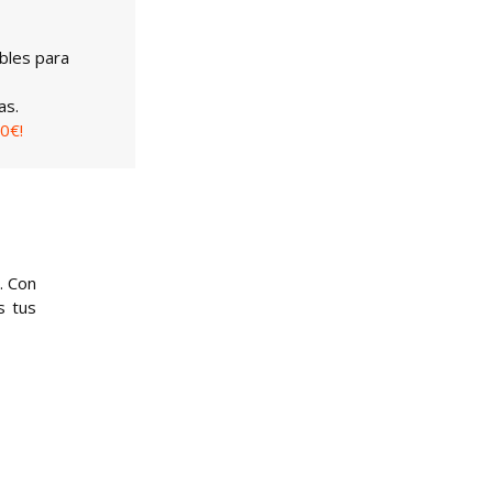
bles para
as.
0€!
. Con
s tus