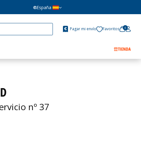
España
0
Pagar mi envío
Favoritos
TIENDA
 D
ervicio nº 37