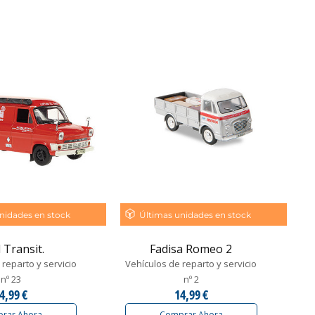
nidades en stock
Últimas unidades en stock
 Transit.
Fadisa Romeo 2
reparto y servicio
Vehículos de reparto y servicio
nº 23
nº 2
4,99 €
14,99 €
rar Ahora
Comprar Ahora