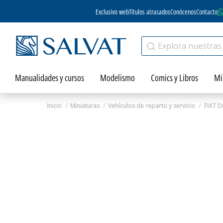
Exclusivo web
Títulos atrasados
Conócenos
Contacto
Manualidades y cursos
Modelismo
Comics y Libros
Mi
Inicio
Miniaturas
Vehículos de reparto y servicio
FIAT D
Zoom
Zoom