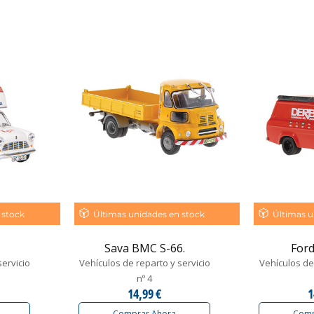
 stock
Últimas unidades en stock
Últimas u
Sava BMC S-66.
Ford
servicio
Vehículos de reparto y servicio
Vehículos de 
nº 4
14,99 €
1
Comprar Ahora
Comp