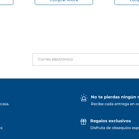
No te pierdas ningún
casa.
Recibe cada entrega en o
Regalos exclusivos
os
Disfruta de obsequios espe