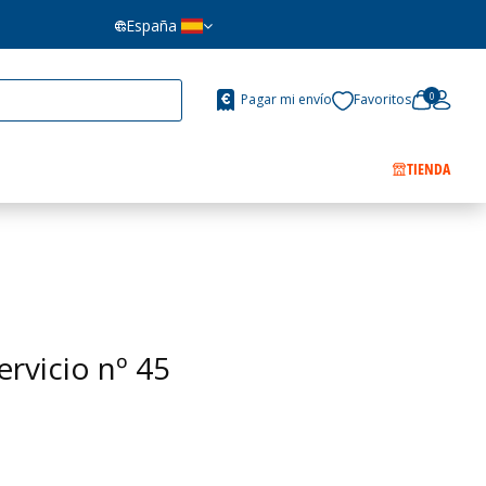
España
0
Pagar mi envío
Favoritos
TIENDA
ervicio nº 45