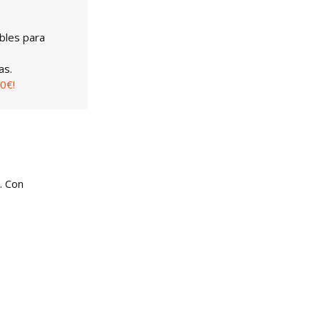
bles para
as.
0€!
. Con