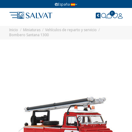
España
0
Inicio
Miniaturas
Vehículos de reparto y servicio
Bombero Santana 1300