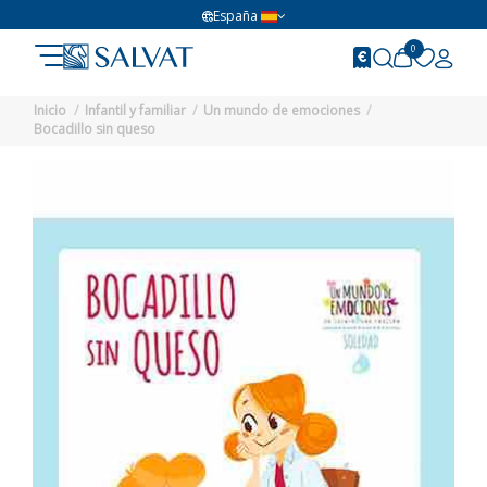
España
0
Inicio
Infantil y familiar
Un mundo de emociones
Bocadillo sin queso