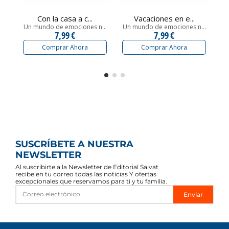
Con la casa a c...
Vacaciones en e...
Un mundo de emociones n...
Un mundo de emociones n...
Un
7,99 €
7,99 €
Comprar Ahora
Comprar Ahora
SUSCRÍBETE A NUESTRA
NEWSLETTER
Al suscribirte a la Newsletter de Editorial Salvat
recibe en tu correo todas las noticias Y ofertas
excepcionales que reservamos para ti y tu familia.
Enviar