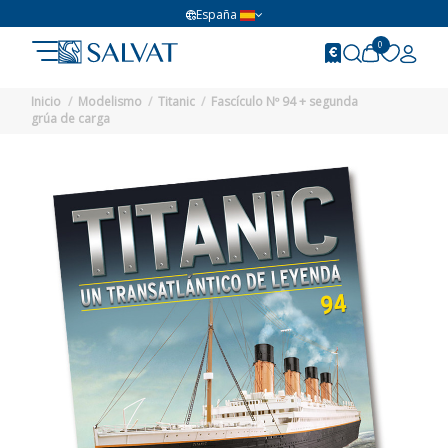
España
0
Inicio
Modelismo
Titanic
Fascículo Nº 94 + segunda
grúa de carga