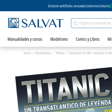
Exclusivo web
Títulos atrasados
Conócenos
Contacto
Manualidades y cursos
Modelismo
Comics y Libros
Mi
Inicio
Modelismo
Titanic
Fascículo Nº 88 + sección 5 de
Zoom