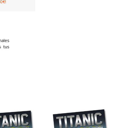
0€!
nales
s tus