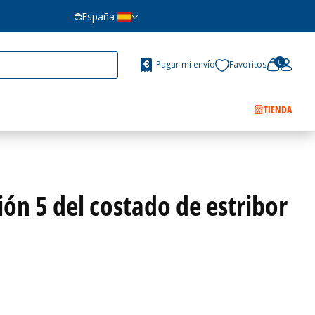
España
0
Pagar mi envío
Favoritos
TIENDA
ión 5 del costado de estribor