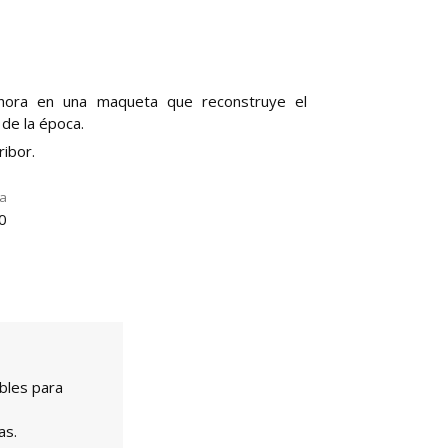
ahora en una maqueta que reconstruye el
 de la época.
ibor.
la
0
bles para
as.