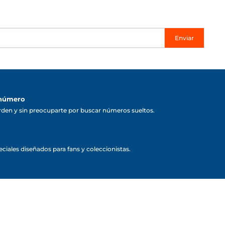
Enviar
 número
rden y sin preocuparte por buscar números sueltos.
ciales diseñados para fans y coleccionistas.