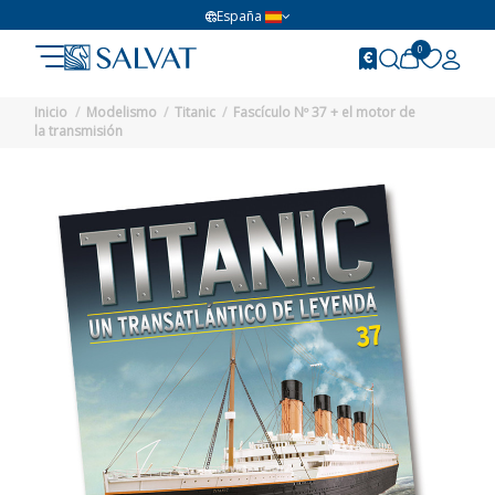
España
0
Inicio
Modelismo
Titanic
Fascículo Nº 37 + el motor de
la transmisión