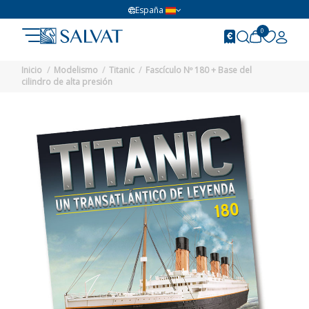
España
0
Inicio
Modelismo
Titanic
Fascículo Nº 180 + Base del
cilindro de alta presión