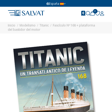
España
0
Inicio
Modelismo
Titanic
Fascículo Nº 168 + plataforma
del bastidor del motor