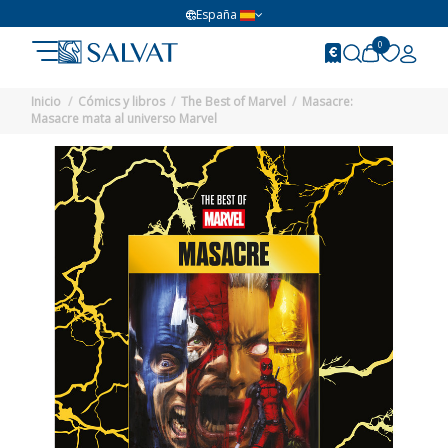
España
0
Inicio
Cómics y libros
The Best of Marvel
Masacre:
Masacre mata al universo Marvel