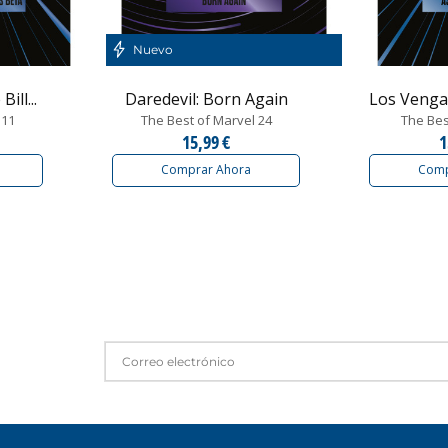
Nuevo
ill...
Daredevil: Born Again
Los Vengad
 11
The Best of Marvel 24
The Bes
15,99 €
1
Comprar Ahora
Comp