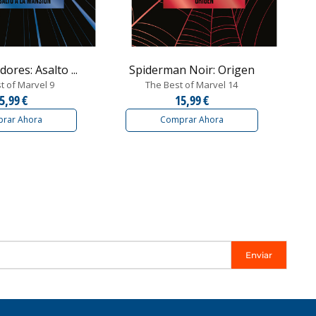
ores: Asalto ...
Spiderman Noir: Origen
t of Marvel 9
The Best of Marvel 14
5,99 €
15,99 €
rar Ahora
Comprar Ahora
Enviar