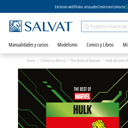
Exclusivo web
Títulos atrasados
Conócenos
Contacto
Manualidades y cursos
Modelismo
Comics y Libros
Mi
Inicio
Cómics y libros
The Best of Marvel
Hulk de John 
Zoom