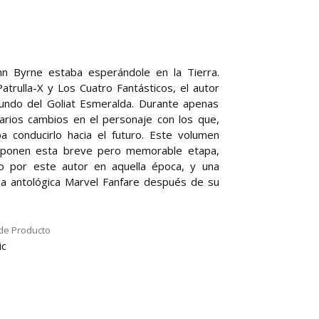
hn Byrne estaba esperándole en la Tierra.
trulla-X y Los Cuatro Fantásticos, el autor
undo del Goliat Esmeralda. Durante apenas
narios cambios en el personaje con los que,
a conducirlo hacia el futuro. Este volumen
omponen esta breve pero memorable etapa,
o por este autor en aquella época, y una
 la antológica Marvel Fanfare después de su
de Producto
ic