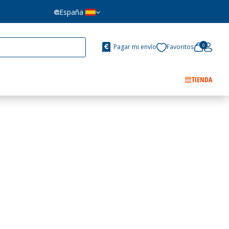
España
0
Pagar mi envío
Favoritos
TIENDA