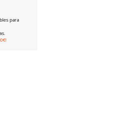
bles para
as.
0€!