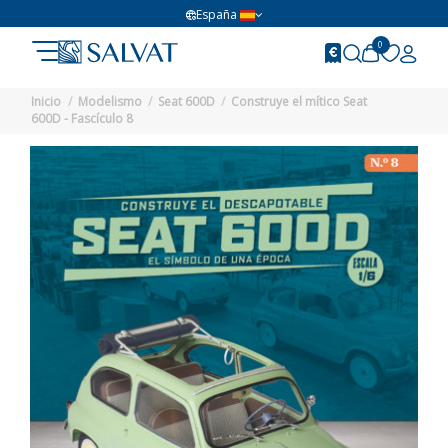
España
0
Inicio
Modelismo
Seat 600D
Construye el mítico Seat
600D - Fascículo 8