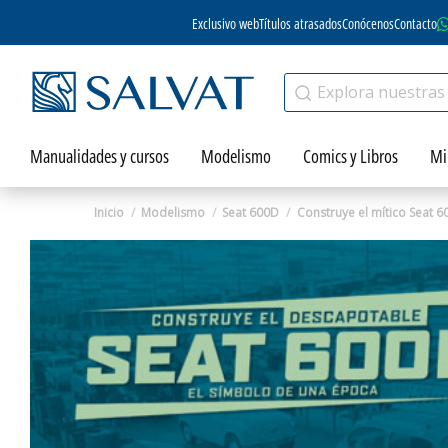
Exclusivo web
Títulos atrasados
Conócenos
Contacto
Manualidades y cursos
Modelismo
Comics y Libros
Mi
Inicio
Modelismo
Seat 600D
Construye el mítico Seat 6
Zoom