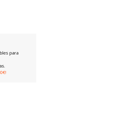
bles para
as.
0€!