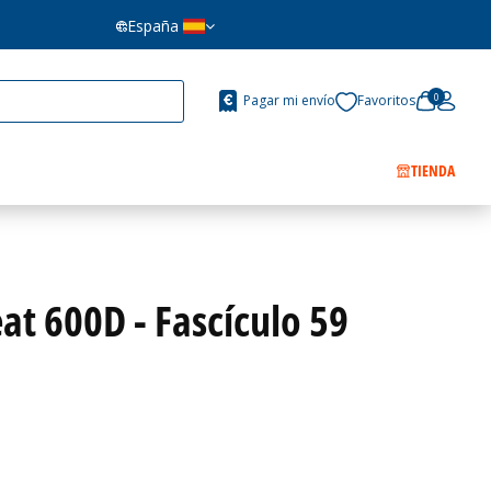
España
0
Pagar mi envío
Favoritos
TIENDA
at 600D - Fascículo 59