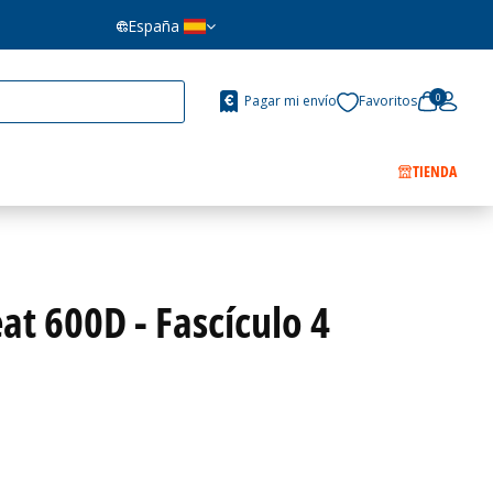
España
0
Pagar mi envío
Favoritos
TIENDA
at 600D - Fascículo 4