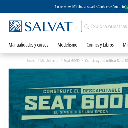
Exclusivo web
Títulos atrasados
Conócenos
Contacto
Manualidades y cursos
Modelismo
Comics y Libros
Mi
Inicio
Modelismo
Seat 600D
Construye el mítico Seat 60
Zoom