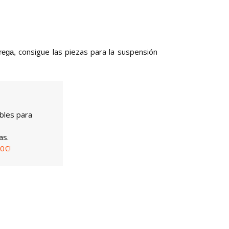
consigue las piezas para la suspensión
trega,
bles para
as.
0€!