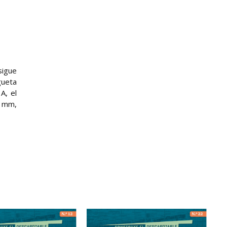
sigue
gueta
A, el
5 mm,