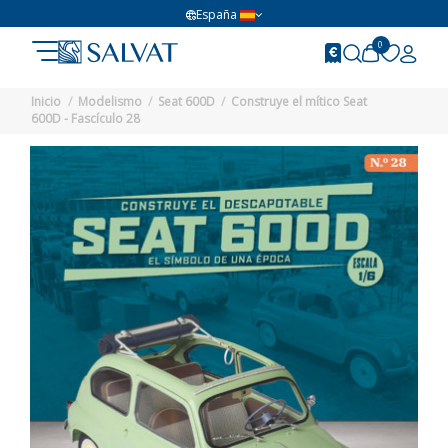
España
0
Inicio
Modelismo
Seat 600D
Construye el mítico Seat
600D - Fascículo 28