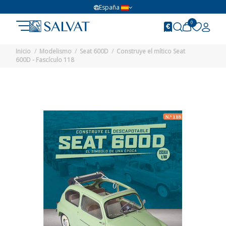
España
0
Inicio
Modelismo
Seat 600D
Construye el mítico Seat
600D - Fascículo 118