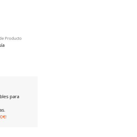
de Producto
ía
bles para
as.
0€!