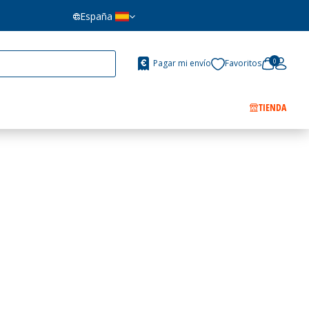
España
0
Pagar mi envío
Favoritos
TIENDA