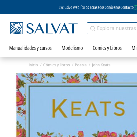
Exclusivo web
Títulos atrasados
Conócenos
Contacto
Manualidades y cursos
Modelismo
Comics y Libros
Mi
Inicio
Cómics y libros
Poesia
John Keats
Zoom