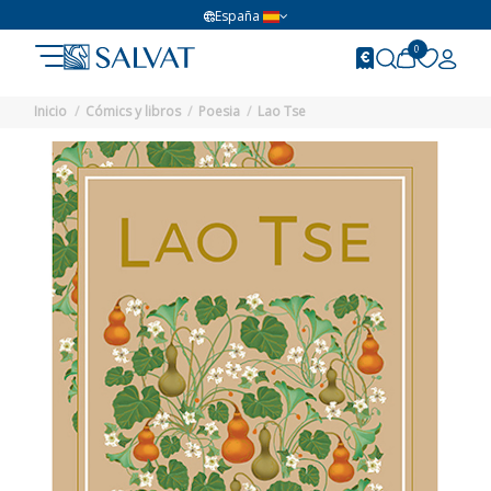
España
0
Inicio
Cómics y libros
Poesia
Lao Tse