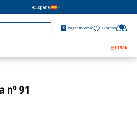
España
0
Pagar mi envío
Favoritos
TIENDA
a nº 91