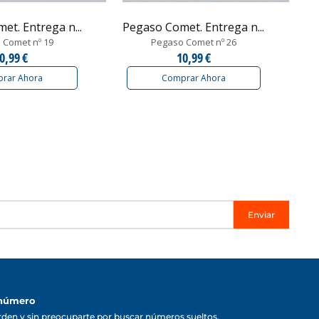
t. Entrega n...
Pegaso Comet. Entrega n...
 Comet nº 19
Pegaso Comet nº 26
0,99 €
10,99 €
rar Ahora
Comprar Ahora
Enviar
 número
rden y sin preocuparte por buscar números sueltos.