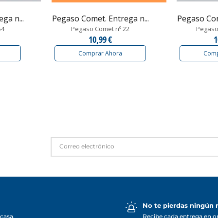
ga n...
Pegaso Comet. Entrega n...
Pegaso Come
54
Pegaso Comet nº 22
Pegaso
10,99 €
1
Comprar Ahora
Comp
No te pierdas ningún
casa.
Recibe cada entrega en o