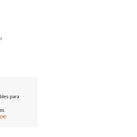
la
bles para
as.
0€!