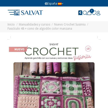
España
0
Inicio
Manualidades y cursos
Nuevo Crochet Susimiu
Fascículo 48 + cono de algodón color manzana