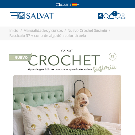
España
0
Inicio
Manualidades y cursos
Nuevo Crochet Susimiu
Fascículo 37 + cono de algodón color ciruela