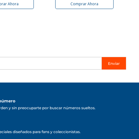
rar Ahora
Comprar Ahora
Enviar
 número
rden y sin preocuparte por buscar números sueltos.
ciales diseñados para fans y coleccionistas.