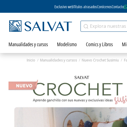
Exclusivo web
Títulos atrasados
Conócenos
Contacto
Manualidades y cursos
Modelismo
Comics y Libros
Mi
Inicio
Manualidades y cursos
Nuevo Crochet Susimiu
F
Zoom
Zoom