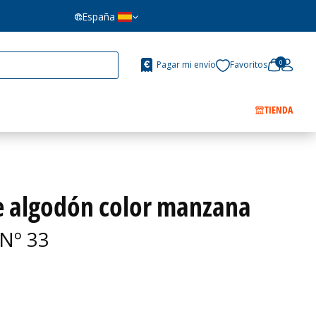
España
0
Pagar mi envío
Favoritos
TIENDA
de algodón color manzana
Nº 33