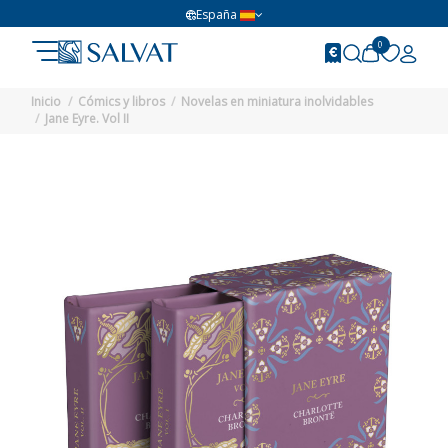
España
0
Inicio
Cómics y libros
Novelas en miniatura inolvidables
Jane Eyre. Vol II