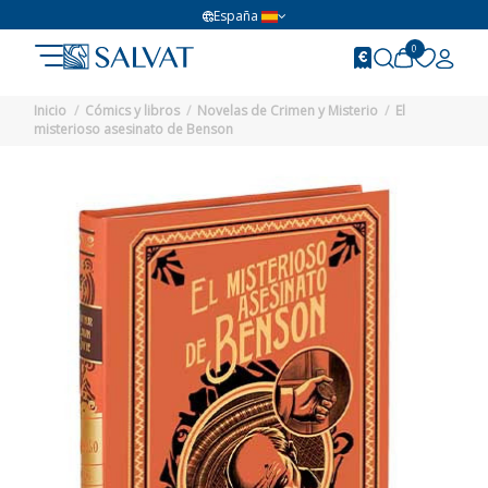
España
0
Inicio
Cómics y libros
Novelas de Crimen y Misterio
El
misterioso asesinato de Benson