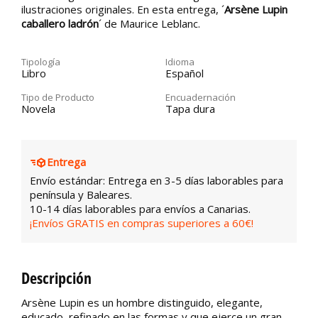
ilustraciones originales. En esta entrega, ´
Arsène Lupin
caballero ladrón
´ de Maurice Leblanc.
Tipología
Idioma
Libro
Español
Tipo de Producto
Encuadernación
Novela
Tapa dura
Entrega
Envío estándar: Entrega en 3-5 días laborables para
península y Baleares.
10-14 días laborables para envíos a Canarias.
¡Envíos GRATIS en compras superiores a 60€!
Descripción
Arsène Lupin es un hombre distinguido, elegante,
educado, refinado en las formas y que ejerce un gran