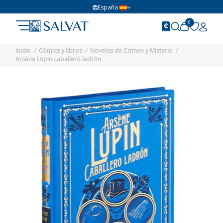
España
0
Inicio
Cómics y libros
Novelas de Crimen y Misterio
Arsène Lupin caballero ladrón