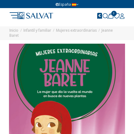
España
0
Inicio
Infantil y familiar
Mujeres extraordinarias
Jeanne
Baret