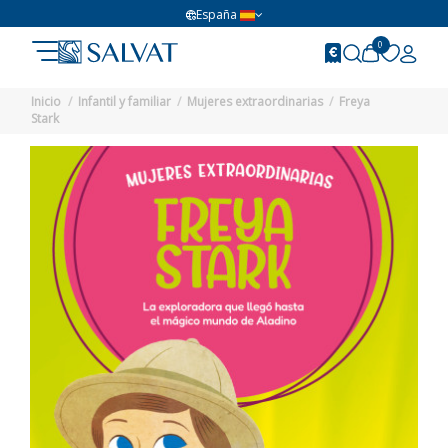
España
0
Inicio
Infantil y familiar
Mujeres extraordinarias
Freya
Stark