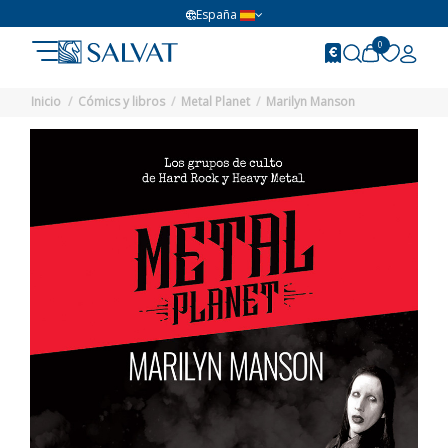
España
0
Inicio
Cómics y libros
Metal Planet
Marilyn Manson