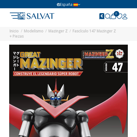
España
0
Inicio
Modelismo
Mazinger Z
Fascículo 147 Mazinger Z
+ Piezas