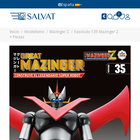
España
0
Inicio
Modelismo
Mazinger Z
Fascículo 135 Mazinger Z
+ Piezas