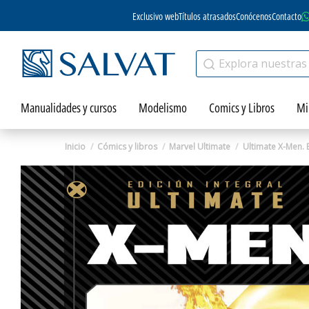
Exclusivo web
Títulos atrasados
Conócenos
Contacto
Manualidades y cursos
Modelismo
Comics y Libros
Mi
Inicio
Cómics y libros
Marvel Ultimate
Ultimate X-Men. E
Zoom