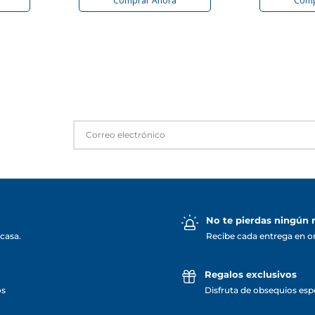
Comprar Ahora
Comp
No te pierdas ningún
casa.
Recibe cada entrega en o
Regalos exclusivos
os
Disfruta de obsequios espe