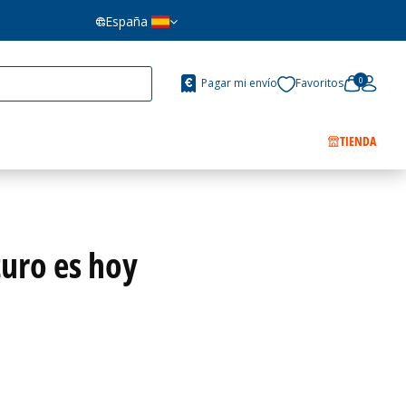
España
0
Pagar mi envío
Favoritos
TIENDA
turo es hoy