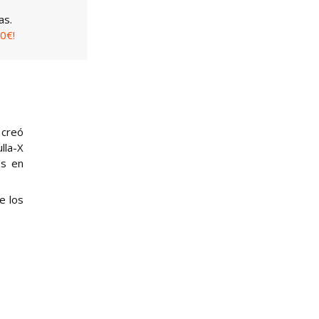
as.
0€!
 creó
lla-X
os en
e los