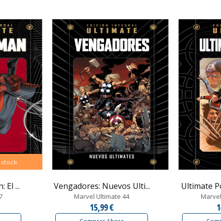
 stock
El ...
Vengadores: Nuevos Ulti...
Ultimate 
7
Marvel Ultimate 44
Marvel
15,99 €
1