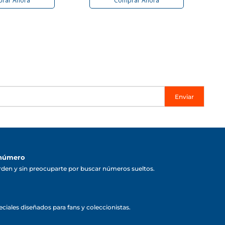
rar Ahora
Comprar Ahora
Enviar
 número
rden y sin preocuparte por buscar números sueltos.
ciales diseñados para fans y coleccionistas.