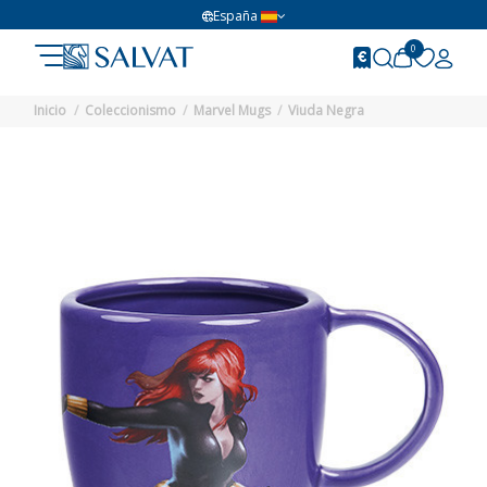
España
0
Inicio
Coleccionismo
Marvel Mugs
Viuda Negra