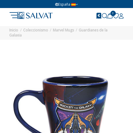
España
0
Inicio
Coleccionismo
Marvel Mugs
Guardianes de la
Galaxia