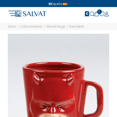
España
0
Inicio
Coleccionismo
Marvel Mugs
Daredevil