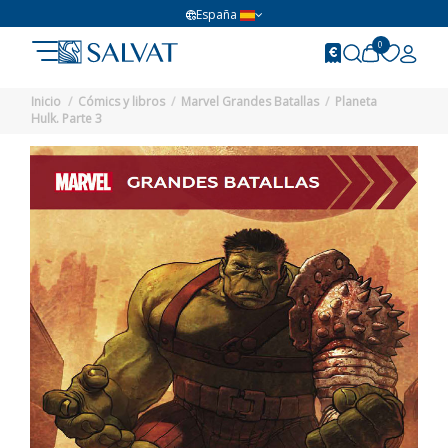
España
0
Inicio
Cómics y libros
Marvel Grandes Batallas
Planeta
Hulk. Parte 3