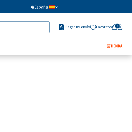
España
0
Pagar mi envío
Favoritos
TIENDA