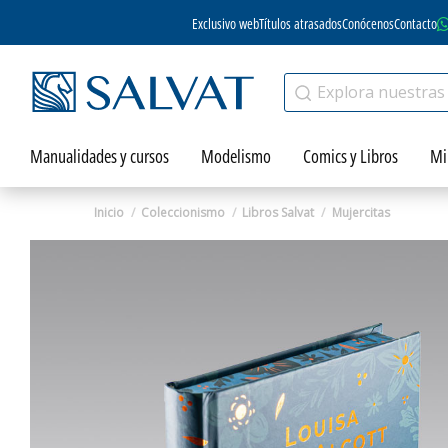
Exclusivo web
Títulos atrasados
Conócenos
Contacto
Manualidades y cursos
Modelismo
Comics y Libros
Mi
Inicio
Coleccionismo
Libros Salvat
Mujercitas
Zoom
Zoom
Zoom