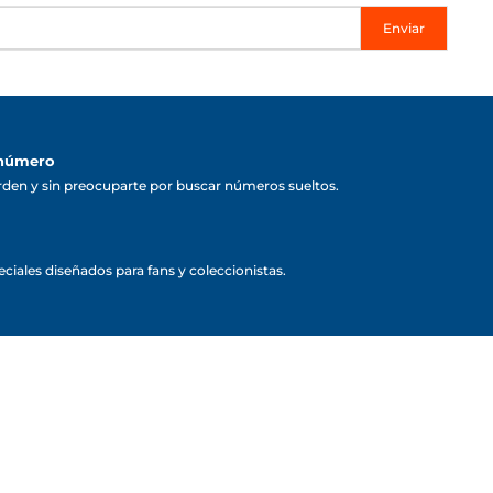
Enviar
 número
rden y sin preocuparte por buscar números sueltos.
ciales diseñados para fans y coleccionistas.