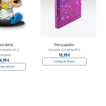
norámix
Persuasión
e Astérix Nº 2 -
Novelas con alma Nº 3
10,99 €
norámix
4,99 €
Comprar Ahora
rar Ahora