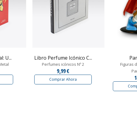
: U...
Libro Perfume Icónico C...
Pa
Metal
Perfumes icónicos Nº 2
Figuras d
9,99 €
Pa
1
Comprar Ahora
Comp