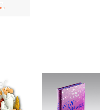
as.
0€!