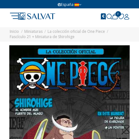
España
0
Inicio
Miniaturas
La colección oficial de One Piece
Fascículo 21 + Miniatura de Shirohige