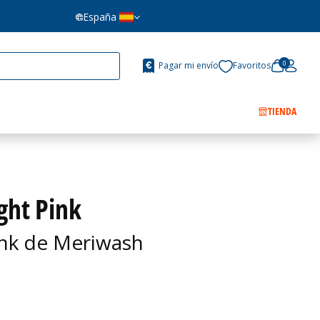
España
0
Pagar mi envío
Favoritos
TIENDA
ght Pink
Pink de Meriwash