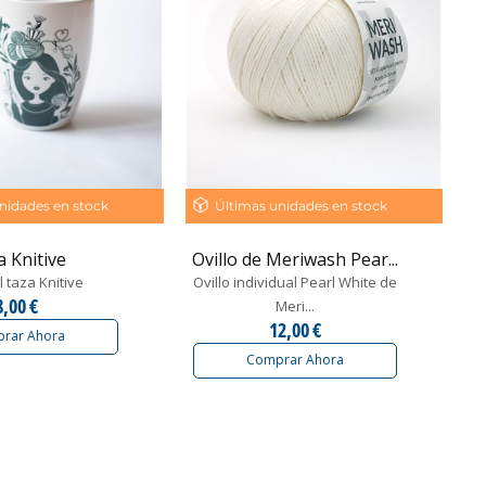
nidades en stock
Últimas unidades en stock
 Knitive
Ovillo de Meriwash Pear...
l taza Knitive
Ovillo individual Pearl White de
8,00 €
Meri...
12,00 €
rar Ahora
Comprar Ahora