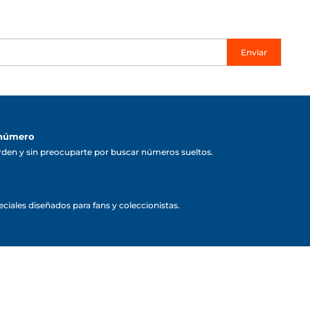
Enviar
 número
rden y sin preocuparte por buscar números sueltos.
ciales diseñados para fans y coleccionistas.