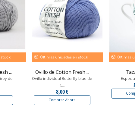
 stock
Últimas unidades en stock
Últimas u
sh ...
Ovillo de Cotton Fresh ...
Taza
 Grey de
Ovillo individual Butterfly blue de
Especia
C...
8,00 €
Comp
Comprar Ahora