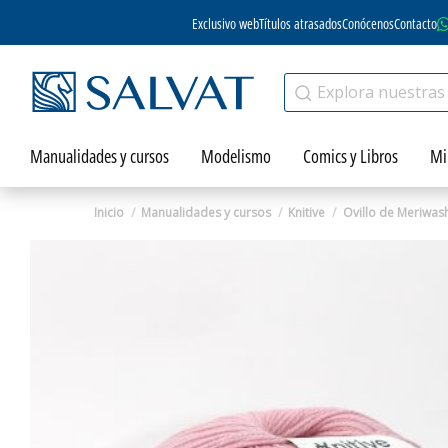
Exclusivo web
Títulos atrasados
Conócenos
Contacto
Manualidades y cursos
Modelismo
Comics y Libros
Mi
Inicio
Manualidades y cursos
Knitive
Ovillo de Meriwash
Zoom