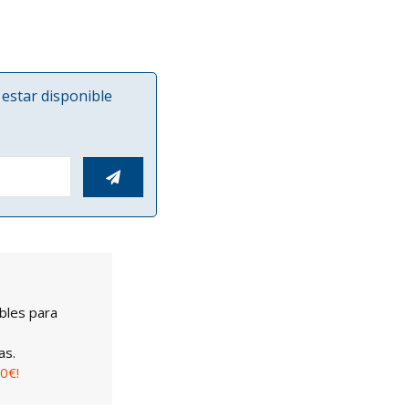
estar disponible

bles para
as.
0€!