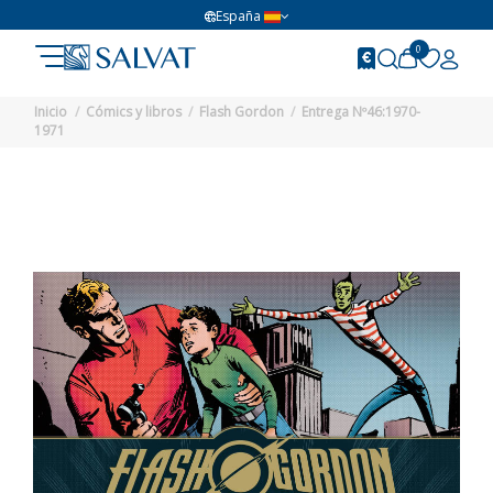
España
0
Inicio
Cómics y libros
Flash Gordon
Entrega Nº46:1970-
1971